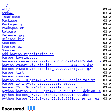
../
all/
amd64/
InRelease
Packages
Packages.gz
Packages.xz
Release
Release.gpg
Release.key
Sources
Sources.gz
Sources.xz
add_bareos_repositories.sh
bareos-keyring.gpg
bareos-vmware-vix-disklib_9.0.0.0-24742305.debi..>
bareos-vmware-vix-disklib_9.0.0.0-24742305.dsc
bareos-vmware-vix-disklib_9.0.0.0.orig.tar.gz
bareos.list
bareos.sources
bareos_25.1.0~pre421.2d5a9991e-90.debian.tar.xz
bareos_25.1.0~pre421.2d5a9991e-90.dsc
bareos_25.1.0~pre421.2d5a9991e.orig.tar.gz
python-bareos_25.1.0~pre421.2d5a9991e-90.debian..>
python-bareos_25.1.0~pre421.2d5a9991e-90.dsc
python-bareos_25.1.0~pre421.2d5a9991e.orig.tar.gz