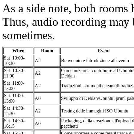
As a side note, both rooms 
Thus, audio recording may 
sometimes.
When
Room
Event
Sat 10:00-
A2
Benvenuto e introduzione all'evento
10:30
Sat 10:30-
Come iniziare a contribuire ad Ubuntu
A2
11:00
Debian
Sat 11:00-
A2
Traduzioni, strumenti e team di traduz
13:00
Sat 11:00-
A0
Sviluppo di Debian/Ubuntu: primi pas
13:00
Sat 14:30-
A2
Testing delle immagini ISO Ubuntu
15:30
Sat 14:30-
Packaging, dalla creazione all'upload d
A0
16:15
pacchetti
Sat 15:30-
Come riportare e come fare il triage di