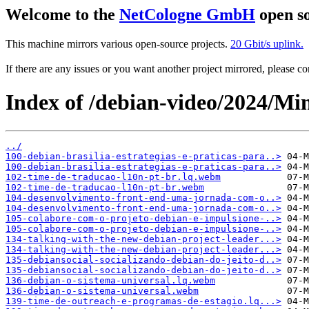
Welcome to the
NetCologne GmbH
open so
This machine mirrors various open-source projects.
20 Gbit/s uplink.
If there are any issues or you want another project mirrored, please 
Index of /debian-video/2024/Mi
../
100-debian-brasilia-estrategias-e-praticas-para..>
100-debian-brasilia-estrategias-e-praticas-para..>
102-time-de-traducao-l10n-pt-br.lq.webm
102-time-de-traducao-l10n-pt-br.webm
104-desenvolvimento-front-end-uma-jornada-com-o..>
104-desenvolvimento-front-end-uma-jornada-com-o..>
105-colabore-com-o-projeto-debian-e-impulsione-..>
105-colabore-com-o-projeto-debian-e-impulsione-..>
134-talking-with-the-new-debian-project-leader...>
134-talking-with-the-new-debian-project-leader...>
135-debiansocial-socializando-debian-do-jeito-d..>
135-debiansocial-socializando-debian-do-jeito-d..>
136-debian-o-sistema-universal.lq.webm
136-debian-o-sistema-universal.webm
139-time-de-outreach-e-programas-de-estagio.lq...>