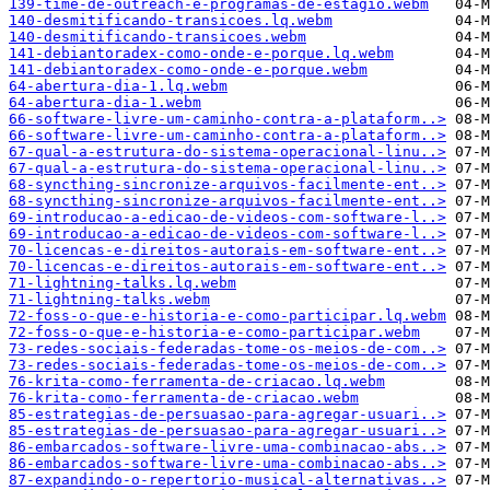
139-time-de-outreach-e-programas-de-estagio.webm
140-desmitificando-transicoes.lq.webm
140-desmitificando-transicoes.webm
141-debiantoradex-como-onde-e-porque.lq.webm
141-debiantoradex-como-onde-e-porque.webm
64-abertura-dia-1.lq.webm
64-abertura-dia-1.webm
66-software-livre-um-caminho-contra-a-plataform..>
66-software-livre-um-caminho-contra-a-plataform..>
67-qual-a-estrutura-do-sistema-operacional-linu..>
67-qual-a-estrutura-do-sistema-operacional-linu..>
68-syncthing-sincronize-arquivos-facilmente-ent..>
68-syncthing-sincronize-arquivos-facilmente-ent..>
69-introducao-a-edicao-de-videos-com-software-l..>
69-introducao-a-edicao-de-videos-com-software-l..>
70-licencas-e-direitos-autorais-em-software-ent..>
70-licencas-e-direitos-autorais-em-software-ent..>
71-lightning-talks.lq.webm
71-lightning-talks.webm
72-foss-o-que-e-historia-e-como-participar.lq.webm
72-foss-o-que-e-historia-e-como-participar.webm
73-redes-sociais-federadas-tome-os-meios-de-com..>
73-redes-sociais-federadas-tome-os-meios-de-com..>
76-krita-como-ferramenta-de-criacao.lq.webm
76-krita-como-ferramenta-de-criacao.webm
85-estrategias-de-persuasao-para-agregar-usuari..>
85-estrategias-de-persuasao-para-agregar-usuari..>
86-embarcados-software-livre-uma-combinacao-abs..>
86-embarcados-software-livre-uma-combinacao-abs..>
87-expandindo-o-repertorio-musical-alternativas..>