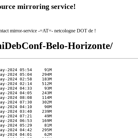
urce mirroring service!
contact mirror-service -=AT=- netcologne DOT de !
niDebConf-Belo-Horizonte/